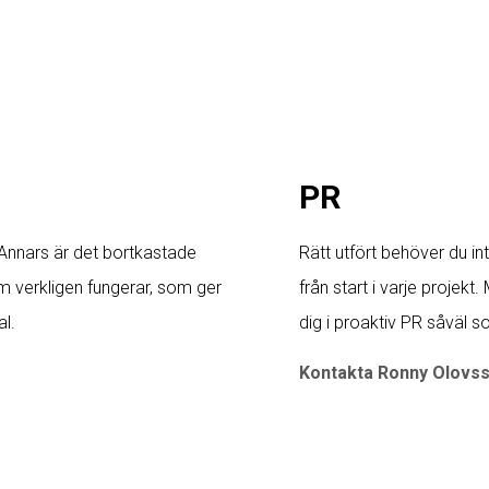
PR
 Annars är det bortkastade
Rätt utfört behöver du in
m verkligen fungerar, som ger
från start i varje projekt
l.
dig i proaktiv PR såväl so
Kontakta Ronny Olovs