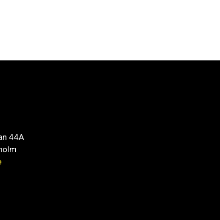
an 44A
holm
e