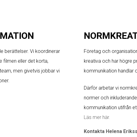
IMATION
NORMKREAT
ade berättelser. Vi koordinerar
Företag och organisation
 filmen eller det korta,
kreativa och har högre pro
 team, men givetvis jobbar vi
kommunikation handlar om
ioner.
Därför arbetar vi normkr
normer och inkluderande 
kommunikation utifrån ett
Läs mer här.
Kontakta Helena Eriks