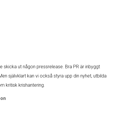
te skicka ut någon pressrelease. Bra PR är inbyggt
. Men självklart kan vi också styra upp din nyhet, utbilda
m kritisk krishantering.
son