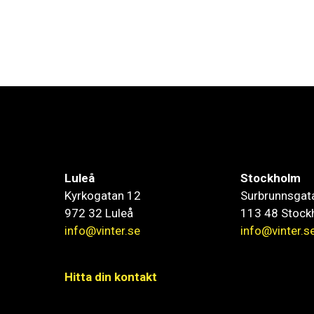
Luleå
Stockholm
Kyrkogatan 12
Surbrunnsgat
972 32 Luleå
113 48 Stock
info@vinter.se
info@vinter.s
Hitta din kontakt