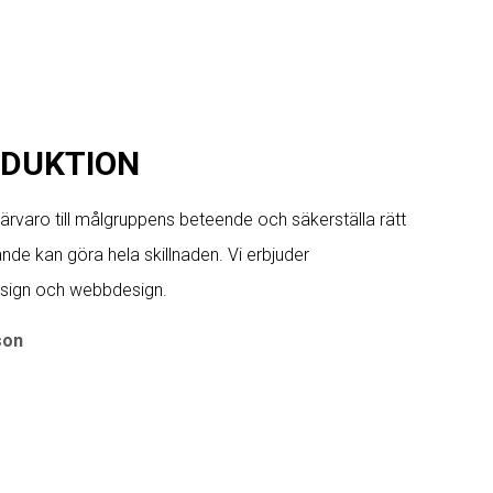
ODUKTION
närvaro till målgruppens beteende och säkerställa rätt
ande kan göra hela skillnaden. Vi erbjuder
design och webbdesign.
son